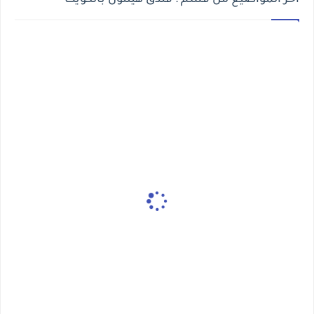
أخر المواضيع من قسم : فندق هيلتون بالكويت